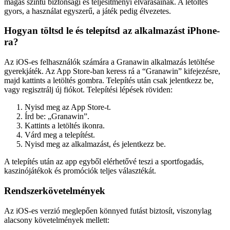
magas szintű biztonsági és teljesítményi elvárásainak. A letöltés
gyors, a használat egyszerű, a játék pedig élvezetes.
Hogyan töltsd le és telepítsd az alkalmazást iPhone-
ra?
Az iOS-es felhasználók számára a Granawin alkalmazás letöltése
gyerekjáték. Az App Store-ban keress rá a “Granawin” kifejezésre,
majd kattints a letöltés gombra. Telepítés után csak jelentkezz be,
vagy regisztrálj új fiókot. Telepítési lépések röviden:
Nyisd meg az App Store-t.
Írd be: „Granawin”.
Kattints a letöltés ikonra.
Várd meg a telepítést.
Nyisd meg az alkalmazást, és jelentkezz be.
A telepítés után az app egyből elérhetővé teszi a sportfogadás,
kaszinójátékok és promóciók teljes választékát.
Rendszerkövetelmények
Az iOS-es verzió meglepően könnyed futást biztosít, viszonylag
alacsony követelmények mellett: