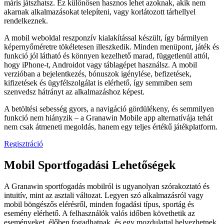
máris játszhatsz. Ez különösen hasznos lehet azoknak, akik nem
akarnak alkalmazásokat telepíteni, vagy korlátozott tárhellyel
rendelkeznek.
A mobil weboldal reszponzív kialakítással készült, így bármilyen
képernyőméretre tökéletesen illeszkedik. Minden menüpont, játék és
funkció jól látható és könnyen kezelhető marad, függetlenül attól,
hogy iPhone-t, Androidot vagy táblagépet használsz. A mobil
verzióban a bejelentkezés, bónuszok igénylése, befizetések,
kifizetések és ügyfélszolgálat is elérhető, így semmiben sem
szenvedsz hátrányt az alkalmazáshoz képest.
A betöltési sebesség gyors, a navigáció gördülékeny, és semmilyen
funkció nem hiányzik – a Granawin Mobile app alternatívája tehát
nem csak átmeneti megoldás, hanem egy teljes értékű játékplatform.
Regisztráció
Mobil Sportfogadási Lehetőségek
A Granawin sportfogadás mobilról is ugyanolyan szórakoztató és
intuitív, mint az asztali változat. Legyen szó alkalmazásról vagy
mobil böngészős elérésről, minden fogadási típus, sportág és
esemény elérhető. A felhasználók valós időben követhetik az
eseményeket, élőben fogadhatnak, és egy mozdulattal helyezhetnek