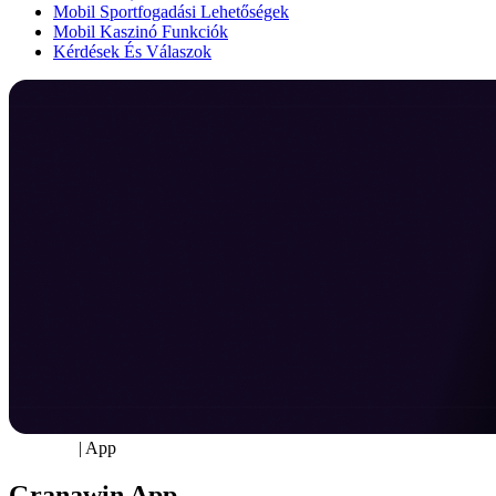
Mobil Sportfogadási Lehetőségek
Mobil Kaszinó Funkciók
Kérdések És Válaszok
Granawin
|
App
Granawin App