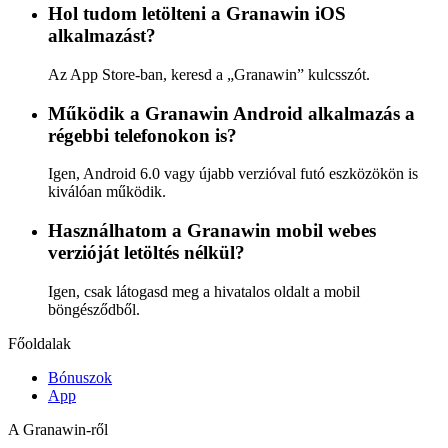
Hol tudom letölteni a Granawin iOS
alkalmazást?
Az App Store-ban, keresd a „Granawin” kulcsszót.
Működik a Granawin Android alkalmazás a
régebbi telefonokon is?
Igen, Android 6.0 vagy újabb verzióval futó eszközökön is
kiválóan működik.
Használhatom a Granawin mobil webes
verzióját letöltés nélkül?
Igen, csak látogasd meg a hivatalos oldalt a mobil
böngésződből.
Főoldalak
Bónuszok
App
A Granawin-ről