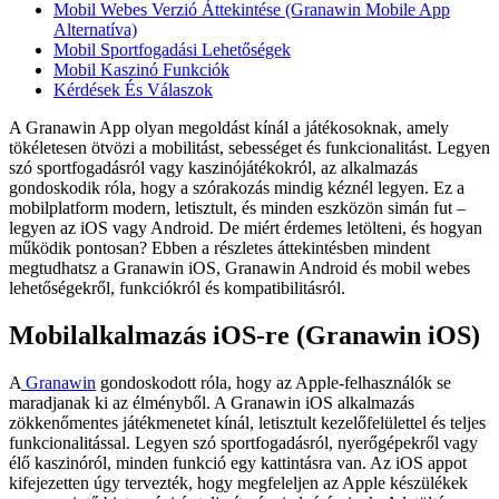
Mobil Webes Verzió Áttekintése (Granawin Mobile App
Alternatíva)
Mobil Sportfogadási Lehetőségek
Mobil Kaszinó Funkciók
Kérdések És Válaszok
A Granawin App olyan megoldást kínál a játékosoknak, amely
tökéletesen ötvözi a mobilitást, sebességet és funkcionalitást. Legyen
szó sportfogadásról vagy kaszinójátékokról, az alkalmazás
gondoskodik róla, hogy a szórakozás mindig kéznél legyen. Ez a
mobilplatform modern, letisztult, és minden eszközön simán fut –
legyen az iOS vagy Android. De miért érdemes letölteni, és hogyan
működik pontosan? Ebben a részletes áttekintésben mindent
megtudhatsz a Granawin iOS, Granawin Android és mobil webes
lehetőségekről, funkciókról és kompatibilitásról.
Mobilalkalmazás iOS-re (Granawin iOS)
A
Granawin
gondoskodott róla, hogy az Apple-felhasználók se
maradjanak ki az élményből. A Granawin iOS alkalmazás
zökkenőmentes játékmenetet kínál, letisztult kezelőfelülettel és teljes
funkcionalitással. Legyen szó sportfogadásról, nyerőgépekről vagy
élő kaszinóról, minden funkció egy kattintásra van. Az iOS appot
kifejezetten úgy tervezték, hogy megfeleljen az Apple készülékek